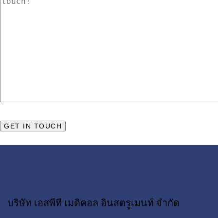
บริษัท เอสพีที เมดิคอล อินสตรูเมนท์ จำกัด